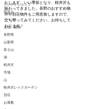
たします。いい季節となり、軽井沢も
アンテナショップ
賑わってきました。長野のおすすめ物
街並み
件や別荘物件もご用意致しますので、
イベント
立ち寄ってみてください。お待ちして
おります！
土地、建物
長野県
山梨県
富士山
湖
軽井沢
市場
山
軽井沢レイクガーデン
別荘
お屋敷