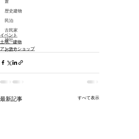
倉
歴史建物
民泊
古民家
イベント
神社
土地、建物
アンテナショップ
お詣り
すべて表示
最新記事