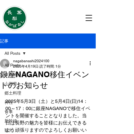
移住・住み替えのご相談は
ながばなし株式会社
記事
All Posts
nagabanashi2024100
All Posts
2025年4月19日
読了時間: 1分
銀座NAGANO移住イベン
東北旅行
トのお知らせ
山形県
郷土料理
2025年5月3日（土）と5月4日(日)14：
神社
00～17：00に銀座NAGANOで移住イベ
食事
ントを開催することとなりました。当
新幹線
日は長野の魅力を皆様にお伝えできる
よう頑張りますのでよろしくお願いい
観光