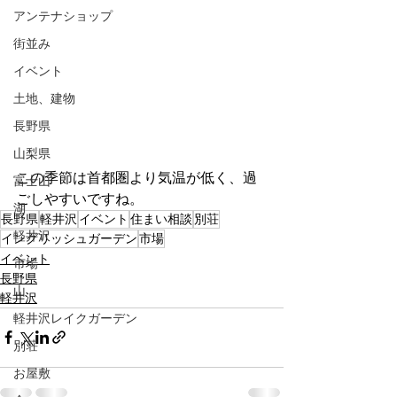
アンテナショップ
街並み
イベント
土地、建物
長野県
山梨県
この季節は首都圏より気温が低く、過
富士山
ごしやすいですね。
湖
長野県
軽井沢
イベント
住まい相談
別荘
軽井沢
イングリッシュガーデン
市場
イベント
市場
長野県
山
軽井沢
軽井沢レイクガーデン
別荘
お屋敷