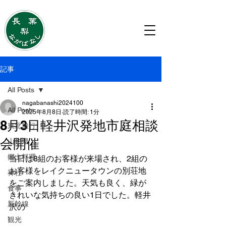
移住・住み替えのご相談は
ながばなし株式会社
記事
All Posts
nagabanashi2024100
All Posts
2025年8月8日
読了時間: 1分
8月3日軽井沢発地市庭相談
東北旅行
会開催
山形県
郷土料理
当日は8組のお客様が来場され、2組の
お客様をレイクニュータウンの別荘地
神社
をご案内しました。天気も良く、緑が
食事
きれいな気持ちの良い1日でした。軽井
新幹線
沢の
観光