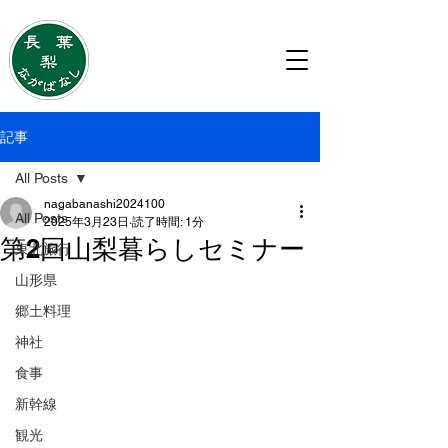
移住・住み替えのご相談は
ながばなし株式会社
記事
All Posts
nagabanashi2024100
All Posts
2025年3月23日
読了時間: 1分
第2回山梨暮らしセミナー
東北旅行
山形県
郷土料理
神社
食事
新幹線
観光