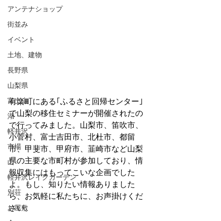
アンテナショップ
街並み
イベント
土地、建物
長野県
山梨県
有楽町にある｢ふるさと回帰センター｣
富士山
で山梨の移住セミナーが開催されたの
湖
で行ってみました。山梨市、笛吹市、
軽井沢
小菅村、富士吉田市、北杜市、都留
市場
市、甲斐市、甲府市、韮崎市など山梨
県の主要な市町村が参加しており、情
山
報収集にはもってこいな企画でした
軽井沢レイクガーデン
よ。もし、知りたい情報ありました
別荘
ら、お気軽に私たちに、お声掛けくだ
さい。
お屋敷