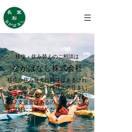
移住・住み替えのご相談は
ながばなし株式会社
移住・住み替えのご相談は
ながばなし株式会社
移住や住み替えに興味はあるけれ
ど何処がよいの？移住先の住まい
は？仕事はどうやって探せばいい
の？支援金はあるの？等なんでも
お気軽にご相談ください。