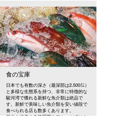
食の宝庫
日本でも有数の深さ（最深部は2.500㍍）
と多様な生態系を持つ、非常に特徴的な
駿河湾で獲れる新鮮な魚介類は絶品で
す。新鮮で美味しい魚介類を安い値段で
食べられる店も数多くあります。
日本を代表する静岡茶やフルーツではミ
カンやいちごが有名です。浜名湖、三島
のウナギも有名ですが、お財布にやさし