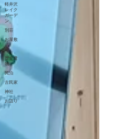
軽井沢
レイク
ガーデ
ン
別荘
お屋敷
倉
歴史建
物
民泊
古民家
神社
お詣り