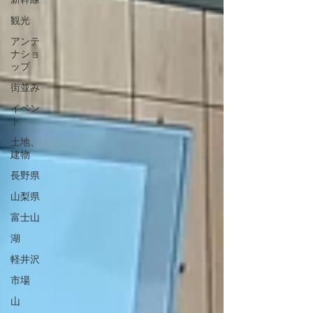
観光
アンテ
ナショ
ップ
街並み
イベン
ト
土地、
建物
長野県
山梨県
富士山
湖
軽井沢
市場
山