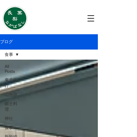
移住・住み替えのご相談は
ながばなし株式会社
ブログ
食事
All
Posts
東北旅
行
山形県
郷土料
理
神社
食事
新幹線