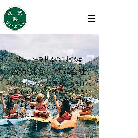
移住・住み替えのご相談は
ながばなし株式会社
移住・住み替えのご相談は
ながばなし株式会社
移住や住み替えに興味はあるけれ
ど何処がよいの？移住先の住まい
は？仕事はどうやって探せばいい
の？支援金はあるの？等なんでも
お気軽にご相談ください。